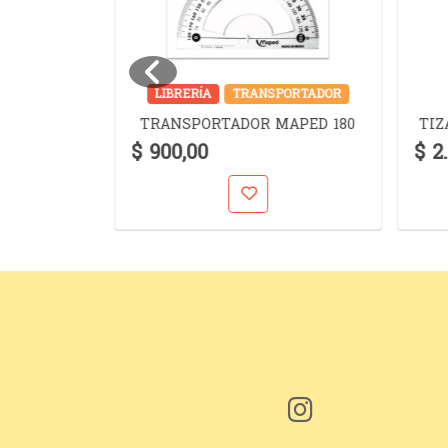
JERAS
LIBRERÍA
TRANSPORTADOR
SSENTIAL
TRANSPORTADOR MAPED 180
TIZ
EL
$ 900,00
$ 2