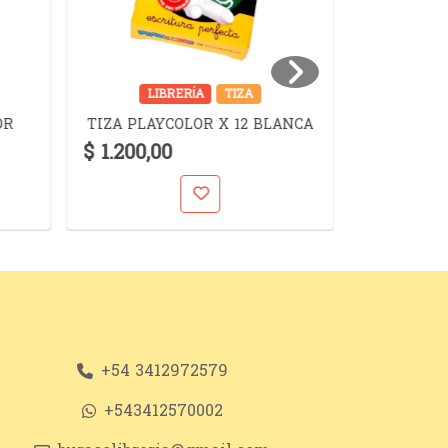
LIBRERÍA
TIZA
LIB
TINTA TR
OR
TIZA PLAYCOLOR X 12 BLANCA
PI
$ 1.200,00
$ 6.300,
+54 3412972579
+543412570002