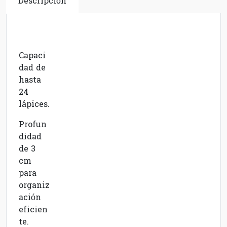
Descripción
Capaci
dad de
hasta
24
lápices.
Profun
didad
de 3
cm
para
organiz
ación
eficien
te.