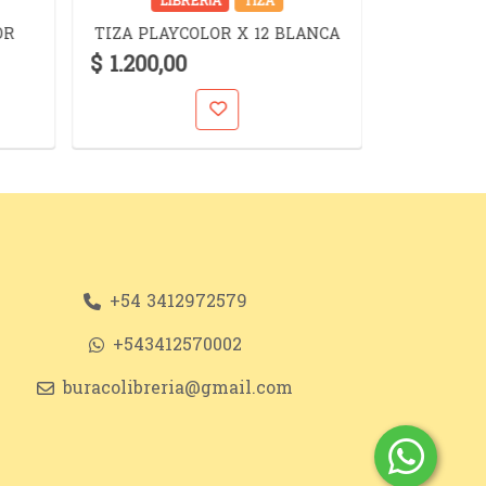
LIBRERÍA
TIZA
LIB
TINTA TR
OR
TIZA PLAYCOLOR X 12 BLANCA
PI
$ 1.200,00
$ 6.300,
+54 3412972579
+543412570002
buracolibreria@gmail.com