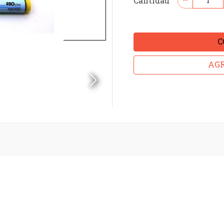
Cantidad
C
AGR