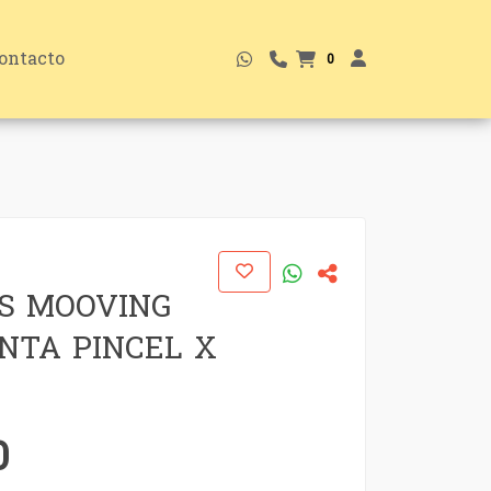
ontacto
0
S MOOVING
UNTA PINCEL X
0