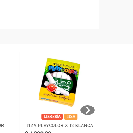
LIBRERÍA
TIZA
LIB
TINTA TR
OR
TIZA PLAYCOLOR X 12 BLANCA
PI