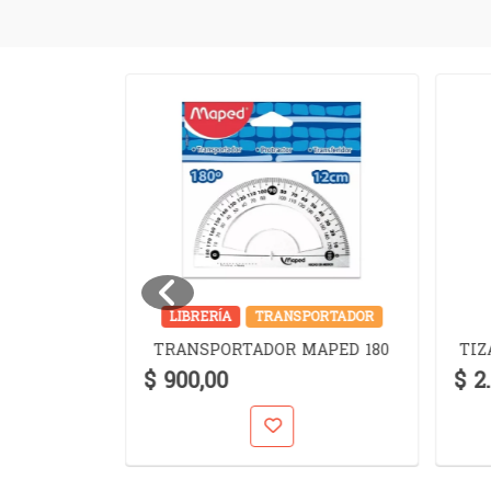
JERAS
LIBRERÍA
TRANSPORTADOR
SSENTIAL
TRANSPORTADOR MAPED 180
TIZ
EL
$ 900,00
$ 2