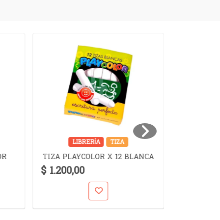
LIBRERÍA
TIZA
LIB
TINTA TR
OR
TIZA PLAYCOLOR X 12 BLANCA
PI
$ 1.200,00
$ 6.300,