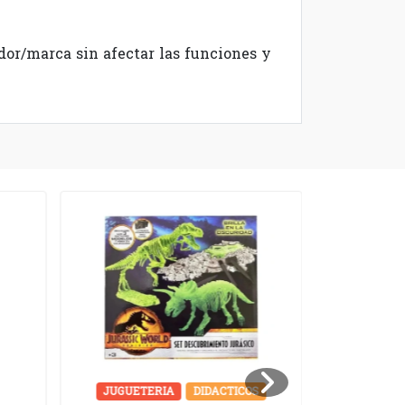
dor/marca sin afectar las funciones y
JUGUETERIA
DIDACTICOS
JUGU