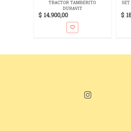
TRACTOR TAMBERITO
SET
TOCK
DURAVIT
MAN 240
$ 14.900,00
$ 1