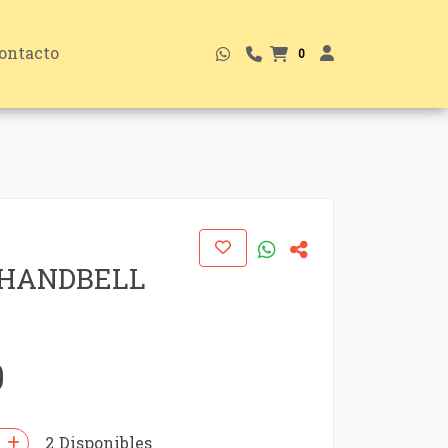
ontacto
0
 HANDBELL
0
2 Disponibles