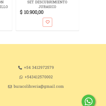
ON
SET DESCUBRIMIENTO
SET DE S
ILLO
JURASICO
$ 24.900
$ 10.900,00
+54 3412972579
+543412570002
buracolibreria@gmail.com