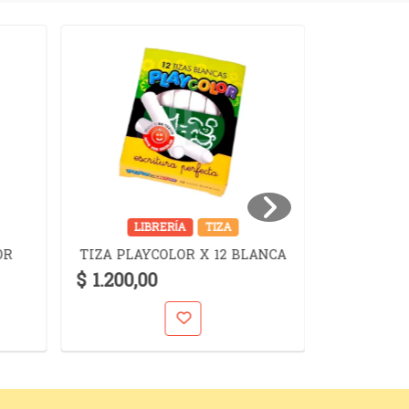
LIBRERÍA
TIZA
LIB
TINTA TR
OR
TIZA PLAYCOLOR X 12 BLANCA
PI
$ 1.200,00
$ 6.300,