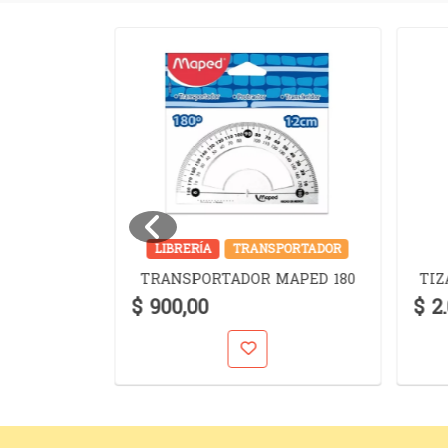
JERAS
LIBRERÍA
TRANSPORTADOR
SSENTIAL
TRANSPORTADOR MAPED 180
TIZ
EL
$ 900,00
$ 2