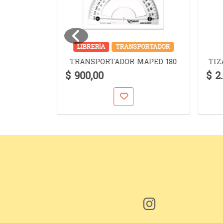
JERAS
LIBRERÍA
TRANSPORTADOR
SSENTIAL
TRANSPORTADOR MAPED 180
TIZ
EL
$ 900,00
$ 2