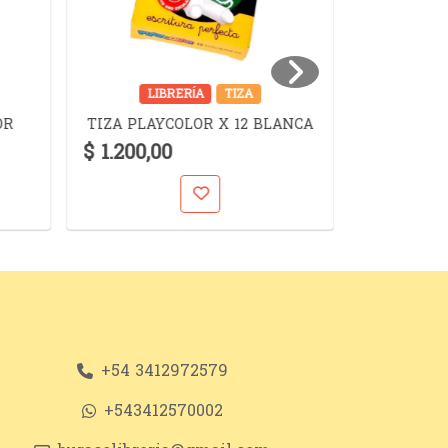
LIBRERÍA
TIZA
LIB
TINTA TR
OR
TIZA PLAYCOLOR X 12 BLANCA
PI
$ 1.200,00
$ 6.300,
+54 3412972579
+543412570002