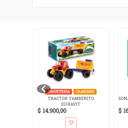
UZZLES
JUGUETERIA
CAMIONES
TRACTOR TAMBERITO
SON
TOCK
DURAVIT
MAN 240
$ 14.900,00
$ 1