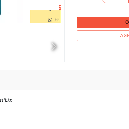
C
AGR
riñito