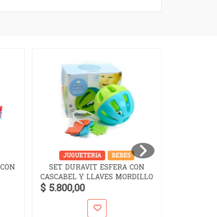
JUGUETERIA
BEBES
JUGUET
 CON
SET DURAVIT ESFERA CON
SET D
CASCABEL Y LLAVES MORDILLO
$ 5.800,00
$ 10.900,