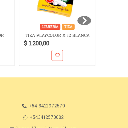
LIBRERÍA
TIZA
LIB
TINTA TR
OR
TIZA PLAYCOLOR X 12 BLANCA
PI
$ 1.200,00
$ 6.300,
+54 3412972579
+543412570002