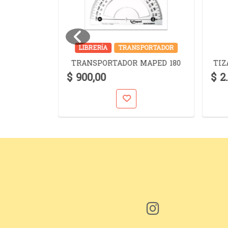
JERAS
LIBRERÍA
TRANSPORTADOR
SSENTIAL
TRANSPORTADOR MAPED 180
TIZ
EL
$ 900,00
$ 2