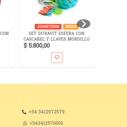
JUGUETERIA
BEBES
JUGUET
 CON
SET DURAVIT ESFERA CON
SET D
CASCABEL Y LLAVES MORDILLO
$ 5.800,00
$ 10.900,
+54 3412972579
+543412570002