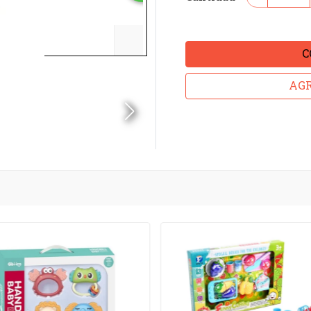
C
AGR