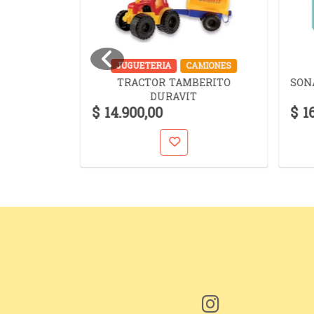
UZZLES
JUGUETERIA
CAMIONES
TRACTOR TAMBERITO
SON
TOCK
DURAVIT
MAN 240
$ 14.900,00
$ 1