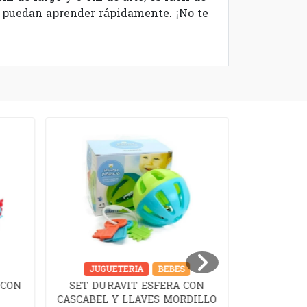
s puedan aprender rápidamente. ¡No te
JUGUETERIA
BEBES
JUGUET
 CON
SET DURAVIT ESFERA CON
SET D
CASCABEL Y LLAVES MORDILLO