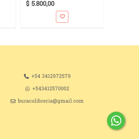
$ 5.800,00
$ 10.900,
+54 3412972579
+543412570002
buracolibreria@gmail.com