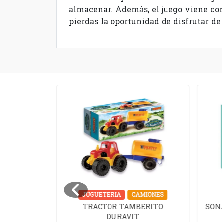
almacenar. Además, el juego viene co
pierdas la oportunidad de disfrutar de
UZZLES
JUGUETERIA
CAMIONES
TRACTOR TAMBERITO
SON
TOCK
DURAVIT
MAN 240