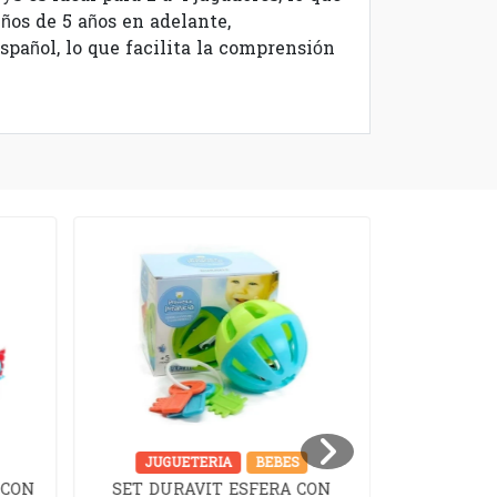
ños de 5 años en adelante,
pañol, lo que facilita la comprensión
JUGUETERIA
BEBES
JUGUET
 CON
SET DURAVIT ESFERA CON
SET D