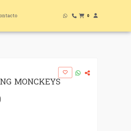
ontacto
0
ING MONCKEYS
0