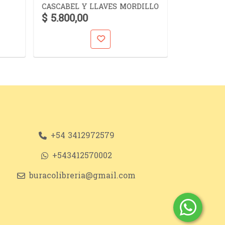
CASCABEL Y LLAVES MORDILLO
$ 5.800,00
$ 10.900,
+54 3412972579
+543412570002
buracolibreria@gmail.com