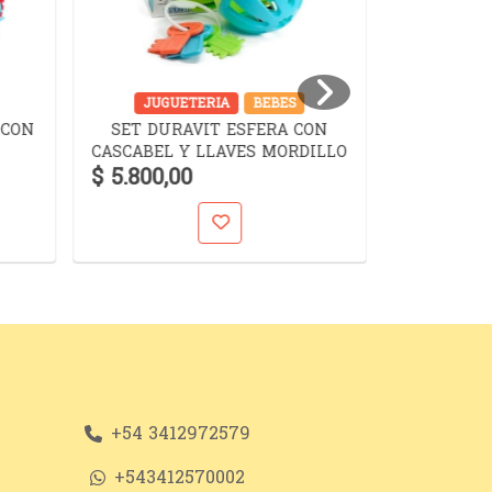
JUGUETERIA
BEBES
JUGUET
 CON
SET DURAVIT ESFERA CON
SET D
CASCABEL Y LLAVES MORDILLO
$ 5.800,00
$ 10.900,
+54 3412972579
+543412570002