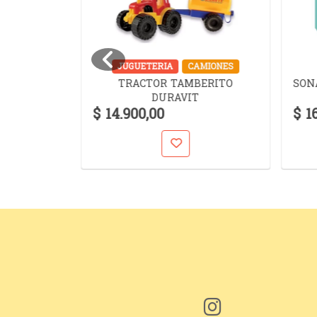
UZZLES
JUGUETERIA
CAMIONES
TRACTOR TAMBERITO
SON
TOCK
DURAVIT
MAN 240
$ 14.900,00
$ 1