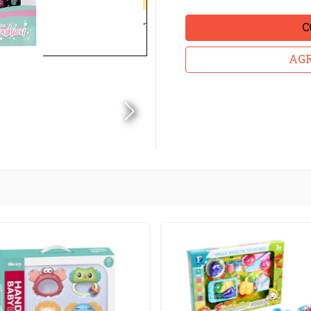
C
AGR