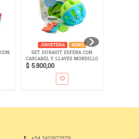
JUGUETERIA
BEBES
JUGUET
 CON
SET DURAVIT ESFERA CON
SET D
CASCABEL Y LLAVES MORDILLO
$ 5.800,00
$ 10.900,
+54 3412972579