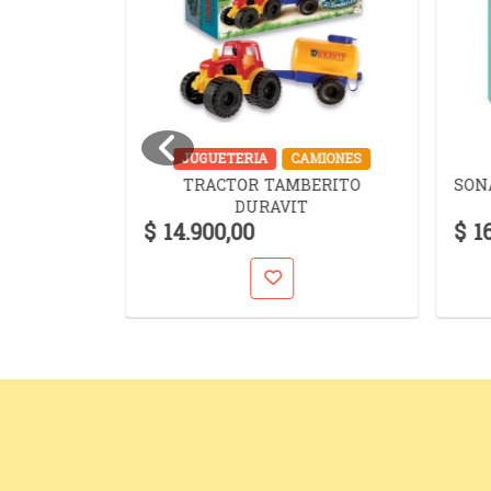
UZZLES
JUGUETERIA
CAMIONES
TRACTOR TAMBERITO
SON
TOCK
DURAVIT
MAN 240
$ 14.900,00
$ 1