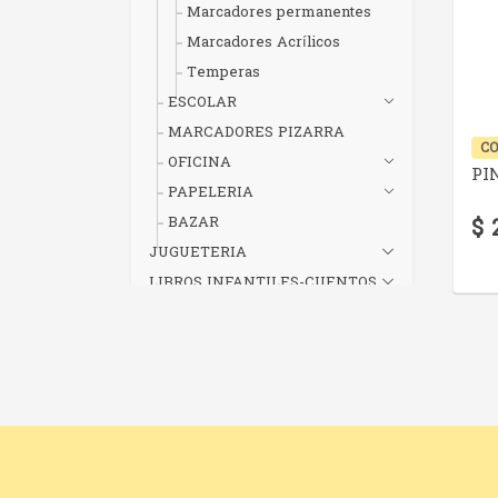
Marcadores permanentes
Marcadores Acrílicos
Temperas
ESCOLAR
MARCADORES PIZARRA
CO
OFICINA
PI
PAPELERIA
BAZAR
$ 
JUGUETERIA
LIBROS INFANTILES-CUENTOS
Etiquetas
CONSULTAR STOCK
Precios
2000 (2)