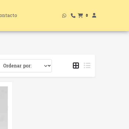
ontacto
0