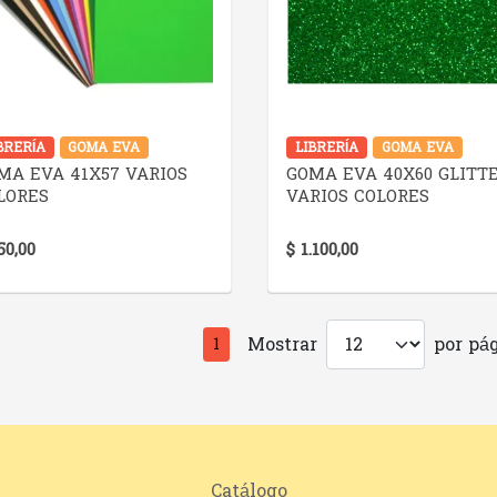
VER DETALLE
VER DETALLE
BRERÍA
GOMA EVA
LIBRERÍA
GOMA EVA
MA EVA 41X57 VARIOS
GOMA EVA 40X60 GLITT
LORES
VARIOS COLORES
50,00
$ 1.100,00
Mostrar
por pág
1
Catálogo