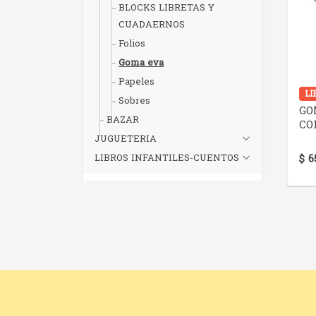
BLOCKS LIBRETAS Y
CUADAERNOS
Folios
Goma eva
Papeles
LI
Sobres
GO
BAZAR
CO
JUGUETERIA
LIBROS INFANTILES-CUENTOS
$ 6
Etiquetas
LIBRERÍA
GOMA EVA
Precios
Hasta 800
(1)
De 800 a 950
(0)