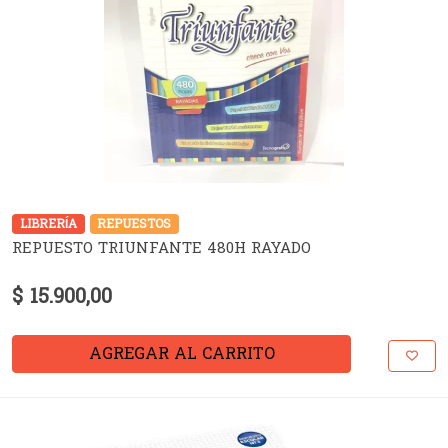
LIBRERÍA
REPUESTOS
REPUESTO TRIUNFANTE 480H RAYADO
$ 15.900,00
AGREGAR AL CARRITO