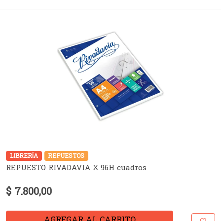
LIBRERÍA
REPUESTOS
REPUESTO RIVADAVIA X 96H cuadros
$ 7.800,00
AGREGAR AL CARRITO