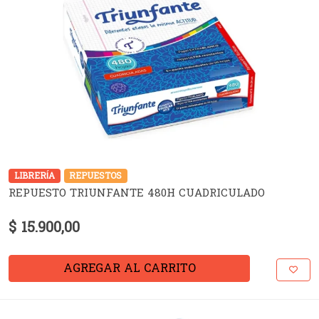
LIBRERÍA
REPUESTOS
REPUESTO TRIUNFANTE 480H CUADRICULADO
$ 15.900,00
AGREGAR AL CARRITO