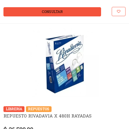
CONSULTAR
LIBRERÍA
REPUESTOS
REPUESTO RIVADAVIA X 480H RAYADAS