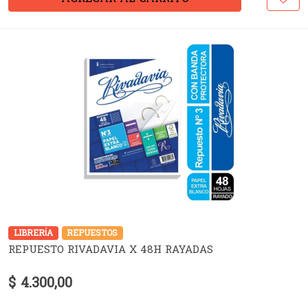
LIBRERÍA
REPUESTOS
REPUESTO RIVADAVIA X 48H RAYADAS
$ 4.300,00