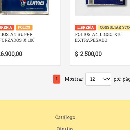
VER DETALLE
VER DETALLE
BRERÍA
FOLIOS
LIBRERÍA
CONSULTAR STO
LIOS A4 SUPER
FOLIOS A4 LIGGO X10
FORZADOS X 100
EXTRAPESADO
16.900,00
$ 2.500,00
Mostrar
por pág
1
Catálogo
Ofertas