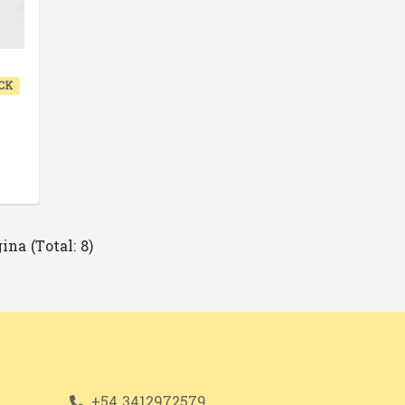
CK
ina (Total: 8)
+54 3412972579