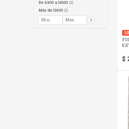
De 6300 a 11600
(2)
Más de 11600
(1)
LI
FO
EX
$ 